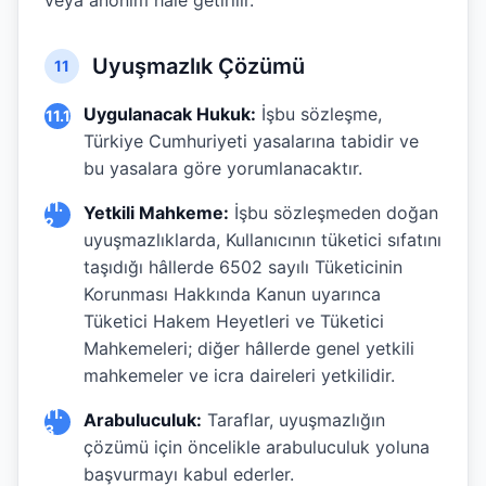
veya anonim hale getirilir.
Uyuşmazlık Çözümü
11
Uygulanacak Hukuk:
İşbu sözleşme,
11.1
Türkiye Cumhuriyeti yasalarına tabidir ve
bu yasalara göre yorumlanacaktır.
11.
Yetkili Mahkeme:
İşbu sözleşmeden doğan
2
uyuşmazlıklarda, Kullanıcının tüketici sıfatını
taşıdığı hâllerde 6502 sayılı Tüketicinin
Korunması Hakkında Kanun uyarınca
Tüketici Hakem Heyetleri ve Tüketici
Mahkemeleri; diğer hâllerde genel yetkili
mahkemeler ve icra daireleri yetkilidir.
11.
Arabuluculuk:
Taraflar, uyuşmazlığın
3
çözümü için öncelikle arabuluculuk yoluna
başvurmayı kabul ederler.