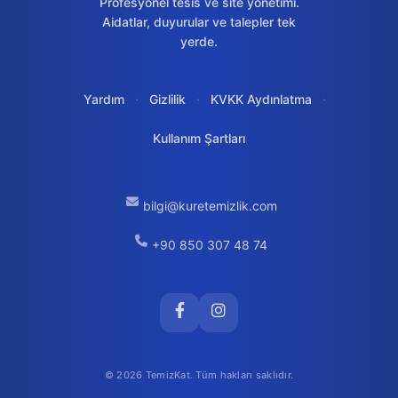
Profesyonel tesis ve site yönetimi.
Aidatlar, duyurular ve talepler tek
yerde.
Yardım
·
Gizlilik
·
KVKK Aydınlatma
·
Kullanım Şartları
bilgi@kuretemizlik.com
+90 850 307 48 74
© 2026 TemizKat. Tüm hakları saklıdır.