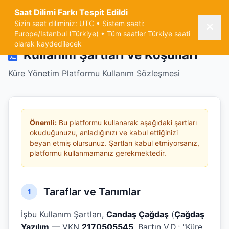
Saat Dilimi Farkı Tespit Edildi
Kullanım Şartları
Sizin saat diliminiz: UTC • Sistem saati:
Europe/Istanbul (Türkiye) • Tüm saatler Türkiye saati
olarak kaydedilecek
Kullanım Şartları ve Koşulları
Küre Yönetim Platformu Kullanım Sözleşmesi
Önemli:
Bu platformu kullanarak aşağıdaki şartları
okuduğunuzu, anladığınızı ve kabul ettiğinizi
beyan etmiş olursunuz. Şartları kabul etmiyorsanız,
platformu kullanmamanız gerekmektedir.
Taraflar ve Tanımlar
1
İşbu Kullanım Şartları,
Candaş Çağdaş
(
Çağdaş
Yazılım
— VKN
2170505545
, Bartın V.D.; "Küre